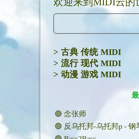
欢迎来到MIDI云的
>
古典 传统 MIDI
>
流行 现代 MIDI
>
动漫 游戏 MIDI
最
🟢
念张师
🟢
反乌托邦-乌托邦p - 钢
🟢
Bass2Bass