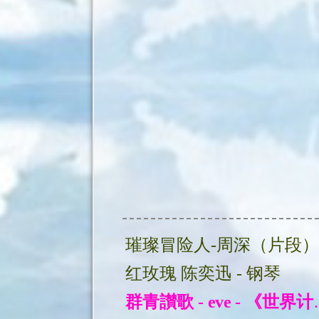
璀璨冒险人-周深（片段）
红玫瑰 陈奕迅 - 钢琴
群青讃歌 - eve - 《