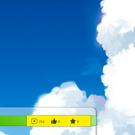
164
0
0