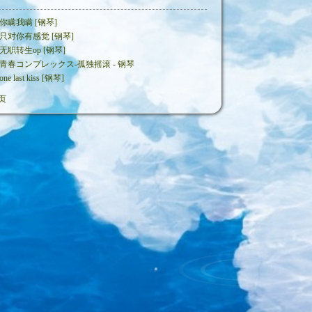
你瞒我瞒 [钢琴]
只对你有感觉 [钢琴]
无职转生op [钢琴]
青春コンプレックス-孤独摇滚 - 钢琴
one last kiss [钢琴]
页