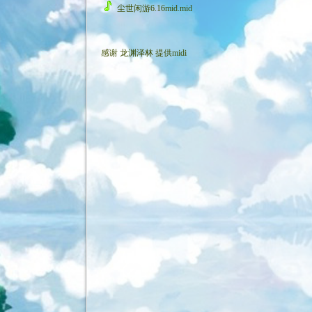
尘世闲游6.16mid.mid
感谢
龙渊泽林
提供midi