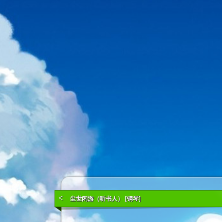
<
尘世闲游（听书人） [钢琴]