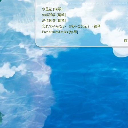
水星记 [钢琴]
你瞒我瞒 [钢琴]
爱情废柴 [钢琴]
忘れてやらない （绝不会忘记） - 钢琴
Five hundred miles [钢琴]
首