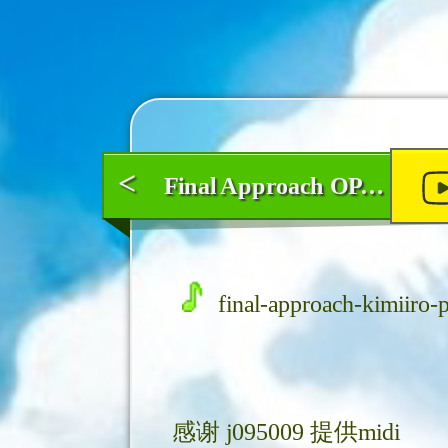
<
Final Approach OP 君色 - 钢琴
final-approach-kimiiro-
感谢
j095009
提供midi