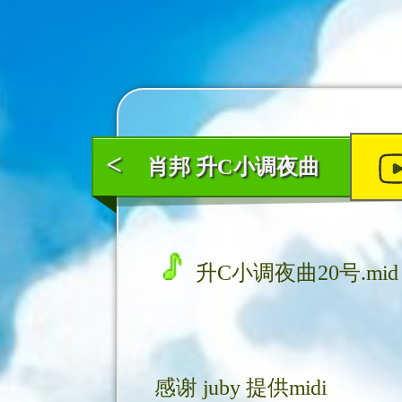
<
肖邦 升C小调夜曲
升C小调夜曲20号.mid
感谢
juby
提供midi