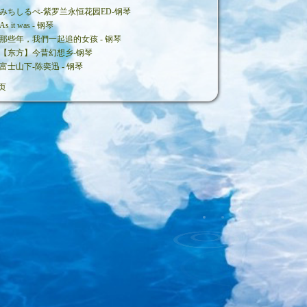
みちしるべ-紫罗兰永恒花园ED-钢琴
As it was - 钢琴
那些年，我們一起追的女孩 - 钢琴
【东方】今昔幻想乡-钢琴
富士山下-陈奕迅 - 钢琴
页