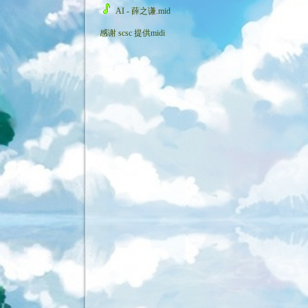
AI - 薛之谦.mid
感谢
scsc
提供midi