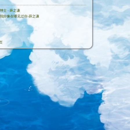
绅士 - 薛之谦
我好像在哪见过你-薛之谦
页