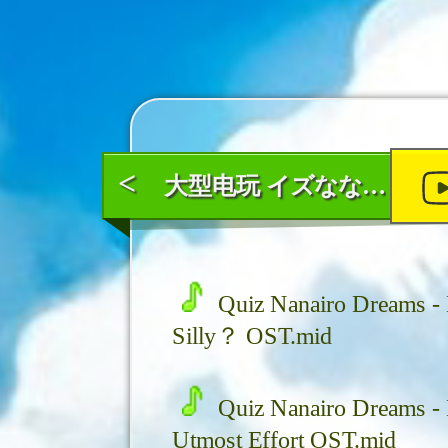
<
大型电玩 イズなないろDREAMS (英文名：Quiz Nanairo Dreams）
Quiz Nanairo Dreams - 
Silly？ OST.mid
Quiz Nanairo Dreams - 
Utmost Effort OST.mid