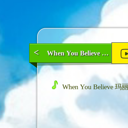
<
When You Believe 玛丽亚·凯莉
When You Believe 