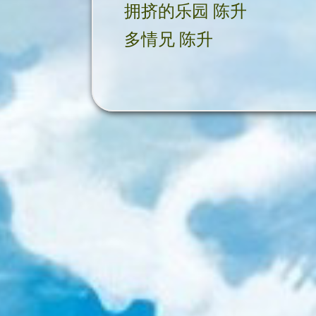
拥挤的乐园 陈升
多情兄 陈升