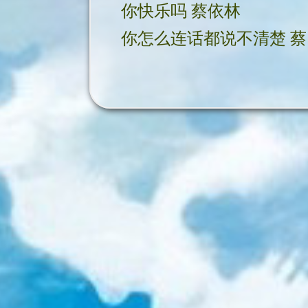
你快乐吗 蔡依林
你