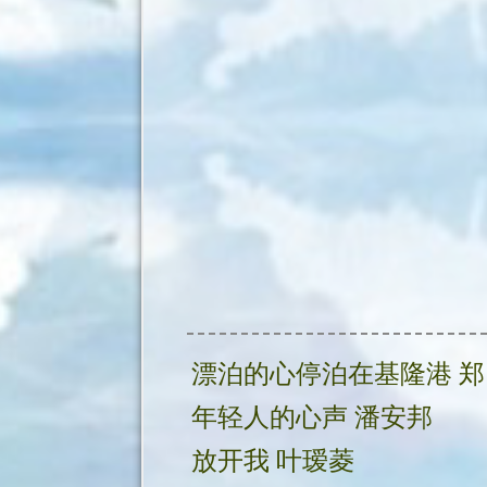
漂
年轻人的心声 潘安邦
放开我 叶瑷菱