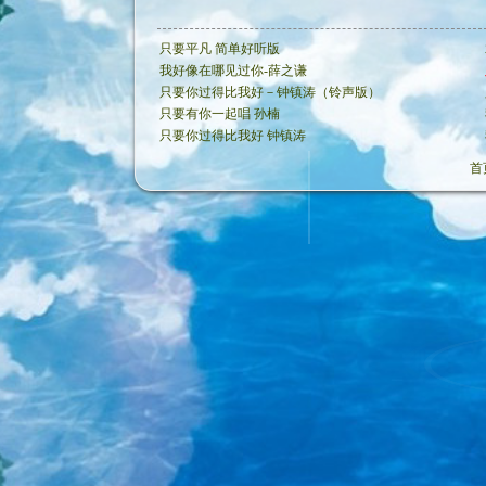
只要平凡 简单好听版
我好像在哪见过你-薛之谦
只要你过得比我好－钟镇涛（铃声版）
只要有你一起唱 孙楠
只要你过得比我好 钟镇涛
首