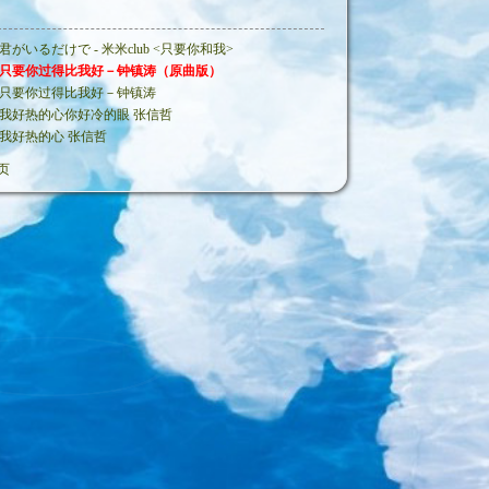
君がいるだけで - 米米club <只要你和我>
只要你过得比我好－钟镇涛（原曲版）
只要你过得比我好－钟镇涛
我好热的心你好冷的眼 张信哲
我好热的心 张信哲
页