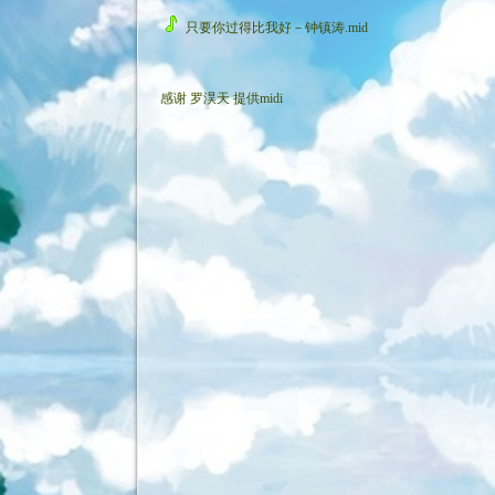
只要你过得比我好－钟镇涛.mid
感谢
罗淏天
提供midi