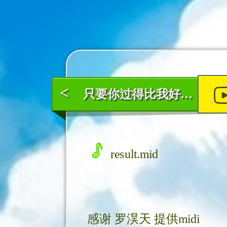
<
只要你过得比我好－钟镇涛（铃声版）
result.mid
感谢
罗淏天
提供midi