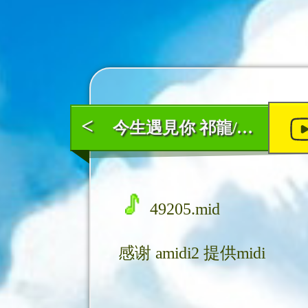
<
今生遇見你 祁龍/任妙音
49205.mid
感谢
amidi2
提供midi